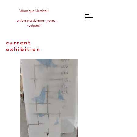
Véronique Martinelli
artiste plasticienne, graveur,
sculpteur
current
exhibition