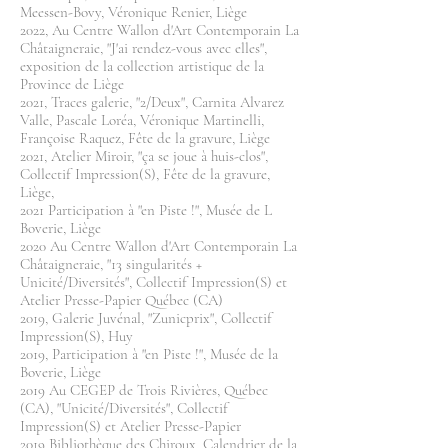
Meessen-Bovy, Véronique Renier, Liège
2022, Au Centre Wallon d'Art Contemporain La
Châtaigneraie, "J'ai rendez-vous avec elles",
exposition de la collection artistique de la
Province de Liège
2021, Traces galerie, "2/Deux", Carnita Alvarez
Valle, Pascale Loréa, Véronique Martinelli,
Françoise Raquez, Fête de la gravure, Liège
2021, Atelier Miroir, "ça se joue à huis-clos",
Collectif Impression(S), Fête de la gravure,
Liège,
2021 Participation à "en Piste !", Musée de L
Boverie, Liège
2020 Au Centre Wallon d'Art Contemporain La
Châtaigneraie, "13 singularités +
Unicité/Diversités", Collectif Impression(S) et
Atelier Presse-Papier Québec (CA)
2019, Galerie Juvénal, "Zunicprix", Collectif
Impression(S), Huy
2019, Participation à "en Piste !", Musée de la
Boverie, Liège
2019 Au CEGEP de Trois Rivières, Québec
(CA), "Unicité/Diversités", Collectif
Impression(S) et Atelier Presse-Papier
2019 Bibliothèque des Chiroux, Calendrier de la