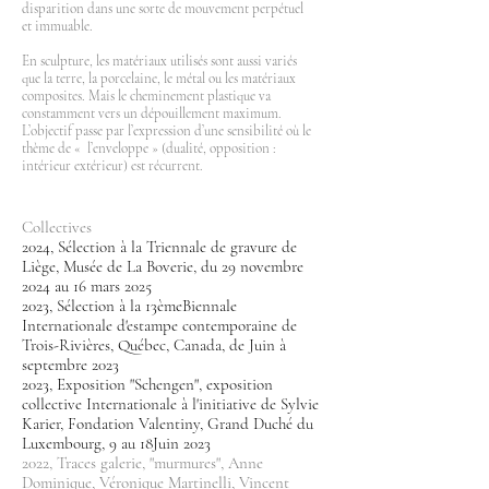
disparition dans une sorte de mouvement perpétuel
et immuable.
En sculpture, les matériaux utilisés sont aussi variés
que la terre, la porcelaine, le métal ou les matériaux
composites. Mais le cheminement plastique va
constamment vers un dépouillement maximum.
L’objectif passe par l’expression d’une sensibilité où le
thème de « l’enveloppe » (dualité, opposition :
intérieur extérieur) est récurrent.
Collectives
2024, Sélection à la Triennale de gravure de
Liège, Musée de La Boverie, du 29 novembre
2024 au 16 mars 2025
2023, Sélection à la 13èmeBiennale
Internationale d'estampe contemporaine de
Trois-Rivières, Québec, Canada, de Juin à
septembre 2023
2023, Exposition "Schengen", exposition
collective Internationale à l'initiative de Sylvie
Karier, Fondation Valentiny, Grand Duché du
Luxembourg, 9 au 18Juin 2023
2022, Traces galerie, "murmures", Anne
Dominique, Véronique Martinelli, Vincent