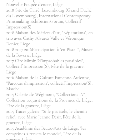
Nouvelle Poupée d'encre, Liège
2018 Site du Carré, Luxembourg (Grand Duché
du Luxembourg), International Contemporary
Printmaking Exhibition/Forum, Collectif
Impression(S)
2018 Maison des Métiers d'art, "Réparations", en
trio avec Cathy Alvarez Valle et Véronique
Renier, Liège
2018 2017
2016Participation à "en Piste !", Musée
de la Boverie, Liège
2017 Cité Miroir, "d'improbables possibles",
Collectif Impression(S), Fête de la gravure,
Liège
2016 Maison de la Culture Famenne-Ardenne,
"Parcours d'impression", collectif Impression(S),
Marche
2015 Galerie de Wégimont, "Collections IV",
Collection acquisitions de la Province de Liège,
Fête de la gravure, Liège
2015 Traces galerie, "Si le pas isole, le chemin
relie", avec Marie Jeanne Désir, Fête de la
gravure, Liège
2015 Académie des Beaux-Arts de Liège, "les
comptines à travers le monde", Fête de la
gravure, Liège