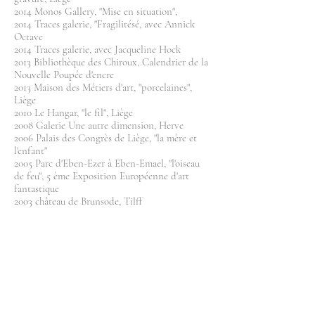
2014 Monos Gallery, "Mise en situation",
2014 Traces galerie, "Fragilitésé, avec Annick
Octave
2014 Traces galerie, avec Jacqueline Hock
2013 Bibliothèque des Chiroux, Calendrier de la
Nouvelle Poupée d'encre
2013 Maison des Métiers d'art, "porcelaines",
Liège
2010 Le Hangar, "le fil", Liège
2008 Galerie Une autre dimension, Herve
2006 Palais des Congrès de Liège, "la mère et
l'enfant"
2005 Parc d'Eben-Ezer à Eben-Emael, "l'oiseau
de feu", 5 ème Exposition Européenne d'art
fantastique
2003 château de Brunsode, Tilff
Personnelles
2018 Galerie Le Grenier, Esneux
2015 Cabinet d'avocats Philippe & Partners,
Liège
2014 Traces galerie, Liège